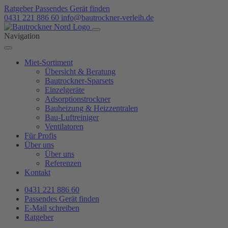
Ratgeber
Passendes Gerät finden
0431 221 886 60
info@bautrockner-verleih.de
Navigation
Miet-Sortiment
Übersicht & Beratung
Bautrockner-Sparsets
Einzelgeräte
Adsorptionstrockner
Bauheizung & Heizzentralen
Bau-Luftreiniger
Ventilatoren
Für Profis
Über uns
Über uns
Referenzen
Kontakt
0431 221 886 60
Passendes Gerät finden
E-Mail schreiben
Ratgeber