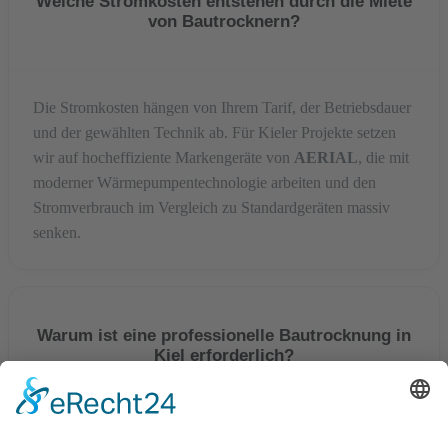
Welche Stromkosten entstehen durch die Miete
von Bautrocknern?
Die Stromkosten hängen von Ihrem Tarif, der Betriebsdauer
und der gewählten Technik ab. Für Kieler Projekte setzen
wir auf hocheffiziente Markengeräte von
AERIAL
, die mit
moderner Wärmepumpentechnologie arbeiten und den
Stromverbrauch im Vergleich zu Standardgeräten massiv
senken.
Warum ist eine professionelle Bautrocknung in
Kiel erforderlich?
Das feuchte Küstenklima an der Förde erschwert die